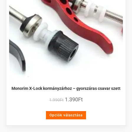
Monorim X-Lock kormányzárhoz – gyorszáras csavar szett
1.390
Ft
1.990
Ft
Opciók választása