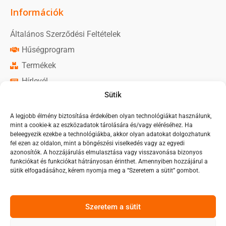
Információk
Általános Szerződési Feltételek
Hűségprogram
Termékek
Hírlevél
Sütik
Közösségi média
A legjobb élmény biztosítása érdekében olyan technológiákat használunk,
mint a cookie-k az eszközadatok tárolására és/vagy eléréséhez. Ha
Monorim Magyarország oldal
beleegyezik ezekbe a technológiákba, akkor olyan adatokat dolgozhatunk
fel ezen az oldalon, mint a böngészési viselkedés vagy az egyedi
Monorim Magyarország csoport
azonosítók. A hozzájárulás elmulasztása vagy visszavonása bizonyos
funkciókat és funkciókat hátrányosan érinthet. Amennyiben hozzájárul a
sütik elfogadásához, kérem nyomja meg a “Szeretem a sütit” gombot.
Szeretem a sütit
Árukereső.hu