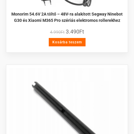
Monorim 54.6V 2A töltő – 48V-ra alakított Segway Ninebot
G30 és Xiaomi M365 Pro szériás elektromos rollerekhez
3.490
Ft
4.990
Ft
Kosárba teszem