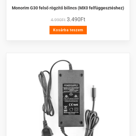
Monorim G30 felső rögzítő bilincs (MX0 felfüggesztéshez)
3.490
Ft
4.990
Ft
Kosárba teszem