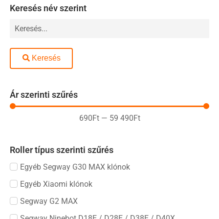
Keresés név szerint
Keresés
Ár szerinti szűrés
690
Ft
—
59 490
Ft
Roller típus szerinti szűrés
Egyéb Segway G30 MAX klónok
Egyéb Xiaomi klónok
Segway G2 MAX
Segway Ninebot D18E / D28E / D38E / D40X