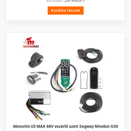
59.490
Ft
84.990
Ft
Kosárba teszem
Monorim U5 MAX 48V vezérlő szett Segway Ninebot G30