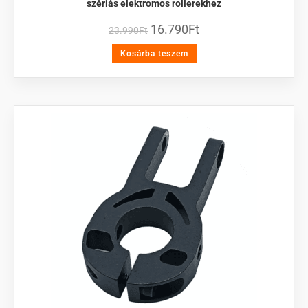
szériás elektromos rollerekhez
16.790
Ft
23.990
Ft
Kosárba teszem