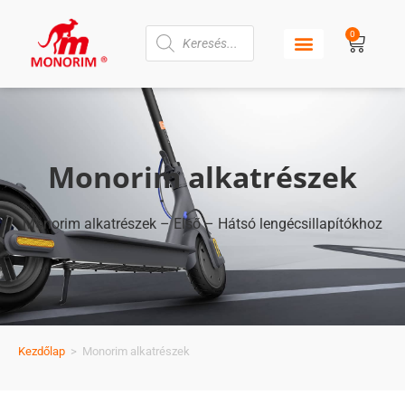
0
Monorim alkatrészek
Monorim alkatrészek – Első – Hátsó lengécsillapítókhoz
Kezdőlap
>
Monorim alkatrészek