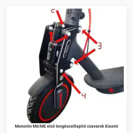
Monorim M0/ME első lengéscsillapító csavarok Xiaomi