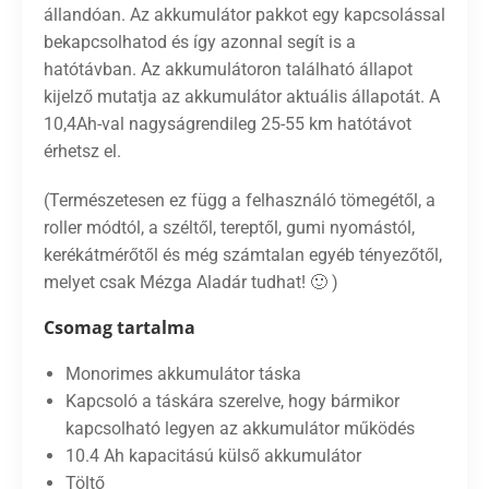
állandóan. Az akkumulátor pakkot egy kapcsolással
bekapcsolhatod és így azonnal segít is a
hatótávban. Az akkumulátoron található állapot
kijelző mutatja az akkumulátor aktuális állapotát. A
10,4Ah-val nagyságrendileg 25-55 km hatótávot
érhetsz el.
(Természetesen ez függ a felhasználó tömegétől, a
roller módtól, a széltől, tereptől, gumi nyomástól,
kerékátmérőtől és még számtalan egyéb tényezőtől,
melyet csak Mézga Aladár tudhat! 🙂 )
Csomag tartalma
Monorimes akkumulátor táska
Kapcsoló a táskára szerelve, hogy bármikor
kapcsolható legyen az akkumulátor működés
10.4 Ah kapacitású külső akkumulátor
Töltő