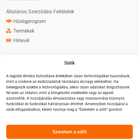
Általános Szerződési Feltételek
Hűségprogram
Termékek
Hírlevél
Közösségi média
Sütik
Monorim Magyarország oldal
A legjobb élmény biztosítása érdekében olyan technológiákat használunk,
mint a cookie-k az eszközadatok tárolására és/vagy eléréséhez. Ha
Monorim Magyarország csoport
beleegyezik ezekbe a technológiákba, akkor olyan adatokat dolgozhatunk
fel ezen az oldalon, mint a böngészési viselkedés vagy az egyedi
azonosítók. A hozzájárulás elmulasztása vagy visszavonása bizonyos
funkciókat és funkciókat hátrányosan érinthet. Amennyiben hozzájárul a
sütik elfogadásához, kérem nyomja meg a “Szeretem a sütit” gombot.
Árukereső.hu
Szeretem a sütit