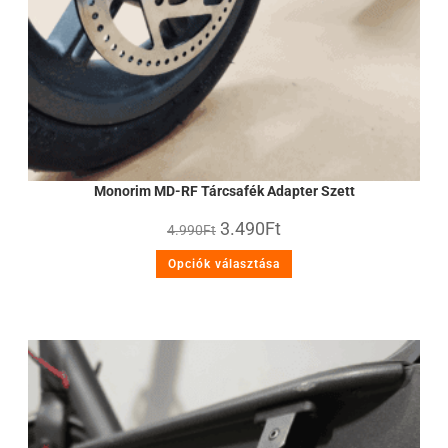
Monorim MD-RF Tárcsafék Adapter Szett
3.490
Ft
4.990
Ft
Opciók választása