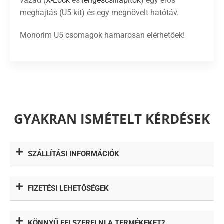
vázad (
X-Lock
és
lengéscsillapítók
) egy erős
meghajtás (U5 kit) és egy megnövelt hatótáv.
Monorim U5 csomagok hamarosan elérhetőek!
GYAKRAN ISMÉTELT KÉRDÉSEK
SZÁLLÍTÁSI INFORMÁCIÓK
FIZETÉSI LEHETŐSÉGEK
KÖNNYŰ FELSZERELNI A TERMÉKEKET?