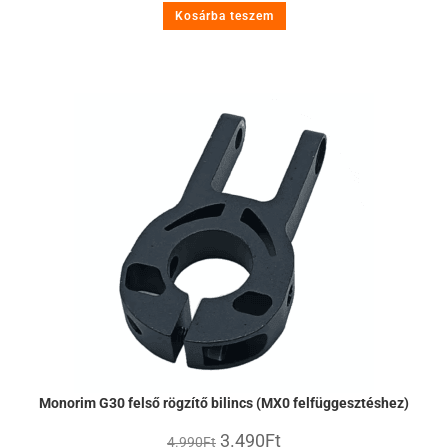
Kosárba teszem
Monorim G30 felső rögzítő bilincs (MX0 felfüggesztéshez)
3.490
Ft
4.990
Ft