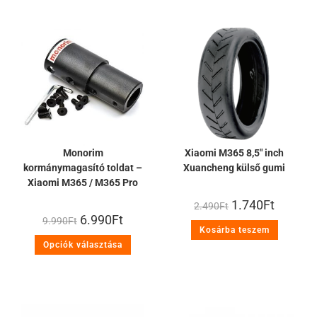
Monorim
Xiaomi M365 8,5″ inch
kormánymagasító toldat –
Xuancheng külső gumi
Xiaomi M365 / M365 Pro
1.740
Ft
2.490
Ft
6.990
Ft
9.990
Ft
Kosárba teszem
Opciók választása