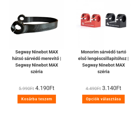
Segway Ninebot MAX
Monorim sárvédő tartó
hátsó sárvédő merevítő |
első lengéscsillapítóhoz |
Segway Ninebot MAX
Segway Ninebot MAX
széria
széria
4.190
Ft
3.140
Ft
5.990
Ft
4.490
Ft
Kosárba teszem
Opciók választása