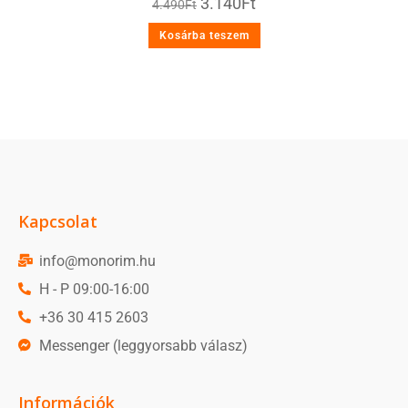
3.140
Ft
4.490
Ft
Kosárba teszem
Kapcsolat
info@monorim.hu
H - P 09:00-16:00
+36 30 415 2603
Messenger (leggyorsabb válasz)
Információk