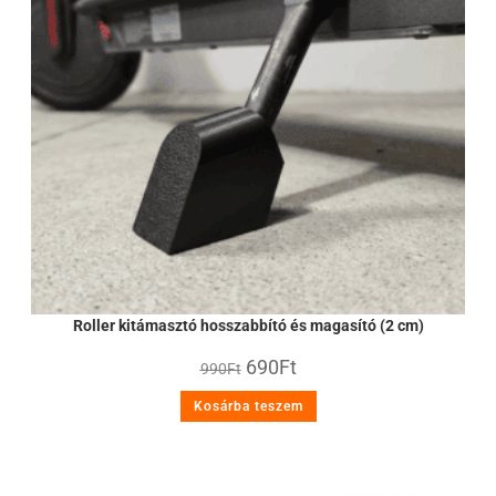
Roller kitámasztó hosszabbító és magasító (2 cm)
690
Ft
990
Ft
Kosárba teszem