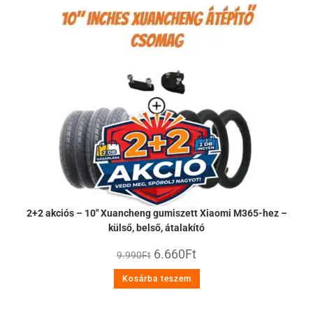
2+2 akciós – 10″ Xuancheng gumiszett Xiaomi M365-hez –
külső, belső, átalakító
6.660
Ft
9.990
Ft
Kosárba teszem