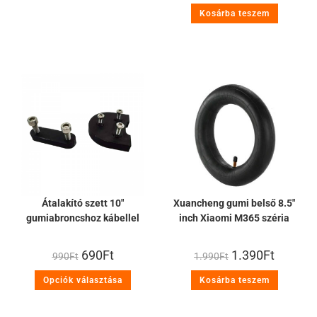
Kosárba teszem
Átalakító szett 10″
Xuancheng gumi belső 8.5″
gumiabroncshoz kábellel
inch Xiaomi M365 széria
690
Ft
1.390
Ft
990
Ft
1.990
Ft
Opciók választása
Kosárba teszem