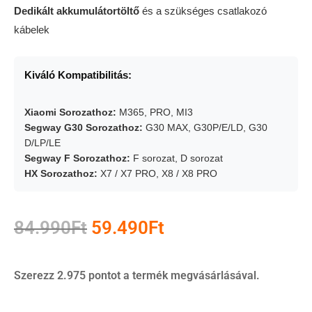
Dedikált akkumulátortöltő
és a szükséges csatlakozó
kábelek
Kiváló Kompatibilitás:
Xiaomi Sorozathoz:
M365, PRO, MI3
Segway G30 Sorozathoz:
G30 MAX, G30P/E/LD, G30
D/LP/LE
Segway F Sorozathoz:
F sorozat, D sorozat
HX Sorozathoz:
X7 / X7 PRO, X8 / X8 PRO
84.990
Ft
59.490
Ft
Szerezz 2.975 pontot a termék megvásárlásával.