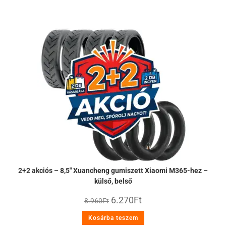
2+2 akciós – 8,5″ Xuancheng gumiszett Xiaomi M365-hez –
külső, belső
6.270
Ft
8.960
Ft
Kosárba teszem