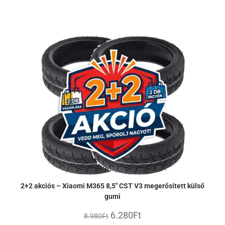
2+2 akciós – Xiaomi M365 8,5″ CST V3 megerősített külső
gumi
6.280
Ft
8.980
Ft