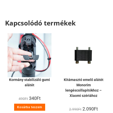
Kapcsolódó termékek
Kormány stabilizáló gumi
Kitámasztó emelő alátét
alátét
Monorim
lengéscsillapítókhoz –
Xiaomi szériához
340
Ft
490
Ft
Kosárba teszem
2.090
Ft
2.990
Ft