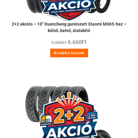
2+2 akciós – 10″ Xuancheng gumiszett Xiaomi M365-hez –
külső, belső, átalakító
6.660
Ft
9.990
Ft
Kosárba teszem