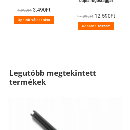
dupla rugóstaggal
3.490
Ft
4.990
Ft
12.590
Ft
17.990
Ft
Opciók választása
Kosárba teszem
Legutóbb megtekintett
termékek