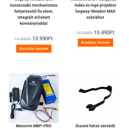
összecsukó mechanizmus
index és logó projektor
helyettesítő fix elem,
Segway-Ninebot MAX
integrált erősített
szériához
kormányrúddal
10.490
Ft
14.990
Ft
13.990
Ft
19.990
Ft
Kosárba teszem
Kosárba teszem
Monorim MBP-PRO
Xiaomi hátsó sárvédő