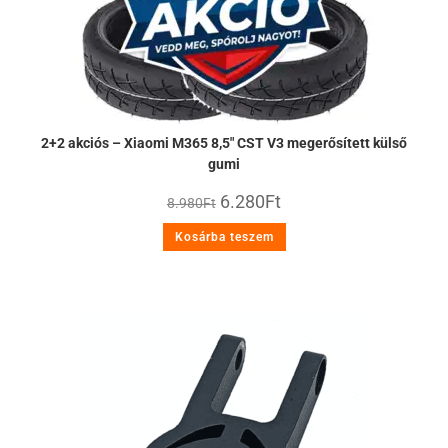
2+2 akciós – Xiaomi M365 8,5″ CST V3 megerősített külső
gumi
6.280
Ft
8.980
Ft
Kosárba teszem