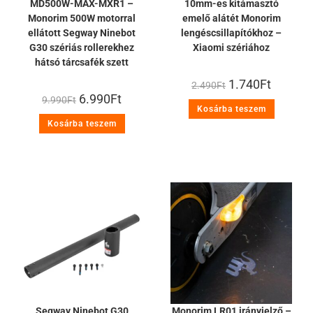
MD500W-MAX-MXR1 –
10mm-es kitámasztó
Monorim 500W motorral
emelő alátét Monorim
ellátott Segway Ninebot
lengéscsillapítókhoz –
G30 szériás rollerekhez
Xiaomi szériához
hátsó tárcsafék szett
1.740
Ft
2.490
Ft
6.990
Ft
9.990
Ft
Kosárba teszem
Kosárba teszem
Segway Ninebot G30
Monorim LR01 irányjelző –