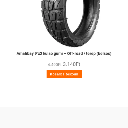
Amalibay 9″x2 külső gumi – Off-road / terep (belsős)
3.140
Ft
4.490
Ft
Kosárba teszem