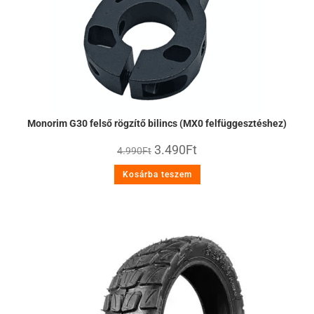
Monorim G30 felső rögzítő bilincs (MX0 felfüggesztéshez)
3.490
Ft
4.990
Ft
Kosárba teszem