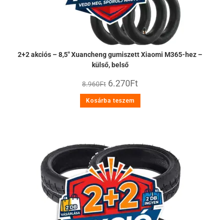
2+2 akciós – 8,5″ Xuancheng gumiszett Xiaomi M365-hez –
külső, belső
6.270
Ft
8.960
Ft
Kosárba teszem