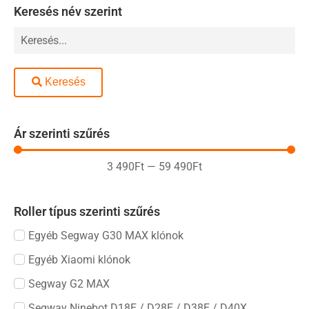
Keresés név szerint
Keresés
Ár szerinti szűrés
3 490
Ft
—
59 490
Ft
Roller típus szerinti szűrés
Egyéb Segway G30 MAX klónok
Egyéb Xiaomi klónok
Segway G2 MAX
Segway Ninebot D18E / D28E / D38E / D40X