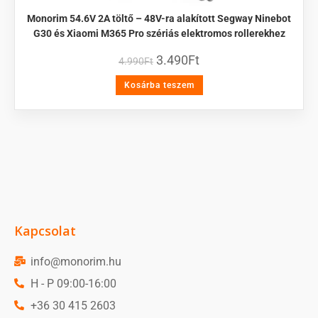
Monorim 54.6V 2A töltő – 48V-ra alakított Segway Ninebot
G30 és Xiaomi M365 Pro szériás elektromos rollerekhez
3.490
Ft
4.990
Ft
Kosárba teszem
Kapcsolat
info@monorim.hu
H - P 09:00-16:00
+36 30 415 2603