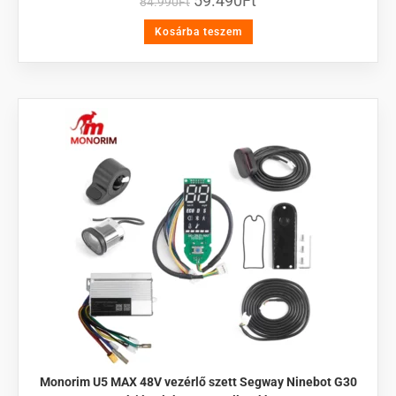
59.490
Ft
84.990
Ft
Kosárba teszem
Monorim U5 MAX 48V vezérlő szett Segway Ninebot G30