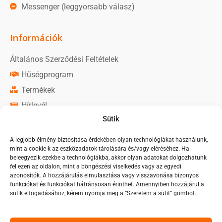
Messenger (leggyorsabb válasz)
Információk
Általános Szerződési Feltételek
Hűségprogram
Termékek
Hírlevél
Sütik
Közösségi média
A legjobb élmény biztosítása érdekében olyan technológiákat használunk,
mint a cookie-k az eszközadatok tárolására és/vagy eléréséhez. Ha
Monorim Magyarország oldal
beleegyezik ezekbe a technológiákba, akkor olyan adatokat dolgozhatunk
fel ezen az oldalon, mint a böngészési viselkedés vagy az egyedi
Monorim Magyarország csoport
azonosítók. A hozzájárulás elmulasztása vagy visszavonása bizonyos
funkciókat és funkciókat hátrányosan érinthet. Amennyiben hozzájárul a
sütik elfogadásához, kérem nyomja meg a “Szeretem a sütit” gombot.