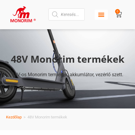
0
48V Monorim termékek
48V-os Monorim termékek, akkumlátor, vezérlő szett.
Kezdőlap
>
48V Monorim termékek