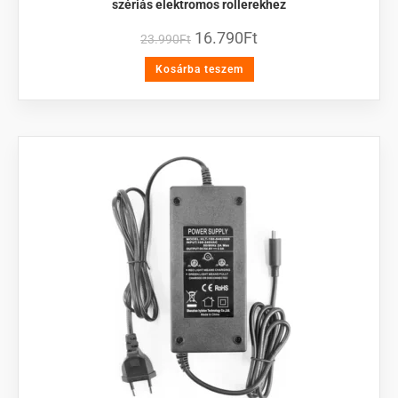
szériás elektromos rollerekhez
16.790
Ft
23.990
Ft
Kosárba teszem