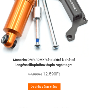
Monorim DMR / DMXR átalakító kit hátsó
lengéscsillapítóhoz dupla rugóstagra
12.590
Ft
17.990
Ft
Opciók választása