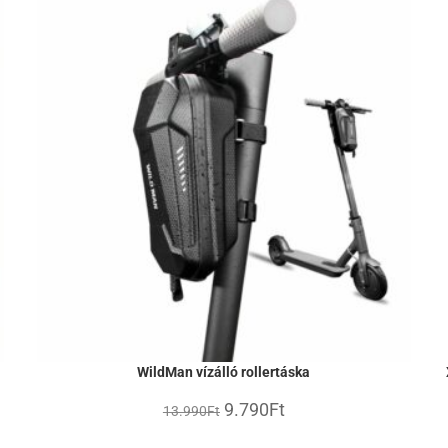
WildMan vízálló rollertáska
9.790
Ft
13.990
Ft