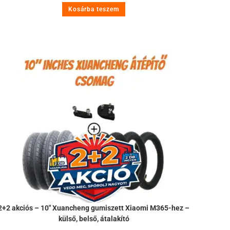
Kosárba teszem
2+2 akciós – 10″ Xuancheng gumiszett Xiaomi M365-hez –
külső, belső, átalakító