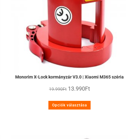
Monorim X-Lock kormányzár V3.0 | Xiaomi M365 széria
13.990
Ft
19.990
Ft
Opciók választása