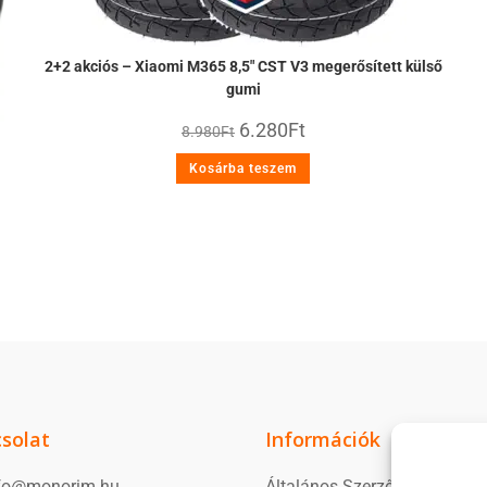
2+2 akciós – Xiaomi M365 8,5″ CST V3 megerősített külső
gumi
6.280
Ft
8.980
Ft
Kosárba teszem
solat
Információk
fo@monorim.hu
Általános Szerződési Feltéte