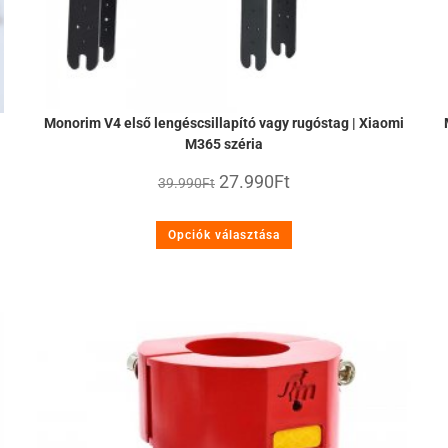
Monorim V4 első lengéscsillapító vagy rugóstag | Xiaomi
M365 széria
27.990
Ft
39.990
Ft
Opciók választása