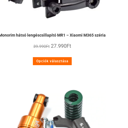
Monorim hátsó lengéscsillapító MR1 – Xiaomi M365 széria
27.990
Ft
39.990
Ft
Opciók választása