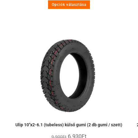
Opciók választása
Ulip 10″x2-6.1 (tubeless) külső gumi (2 db gumi / szett)
6.930
Ft
9.900
Ft