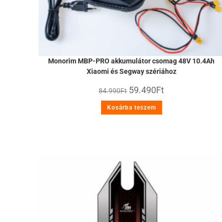
Monorim MBP-PRO akkumulátor csomag 48V 10.4Ah
Xiaomi és Segway szériához
59.490
Ft
84.990
Ft
Kosárba teszem