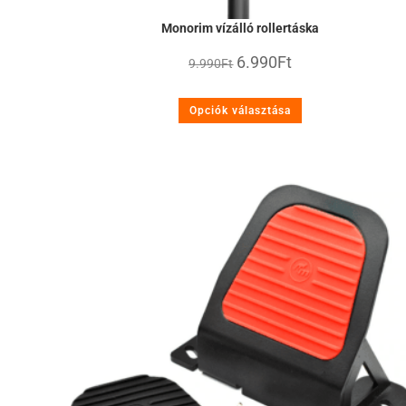
Monorim vízálló rollertáska
6.990
Ft
9.990
Ft
Opciók választása