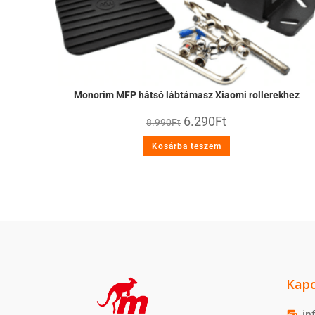
Monorim MFP hátsó lábtámasz Xiaomi rollerekhez
6.290
Ft
8.990
Ft
Kosárba teszem
Kapc
in