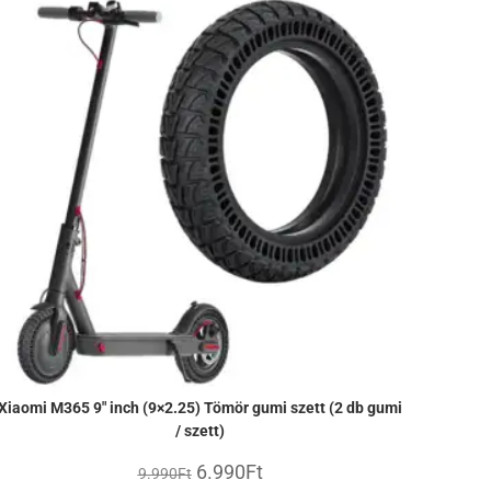
Xiaomi M365 9″ inch (9×2.25) Tömör gumi szett (2 db gumi
/ szett)
6.990
Ft
9.990
Ft