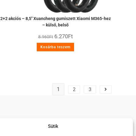
2+2 akciós – 8,5″ Xuancheng gumiszett Xiaomi M365-hez
– külső, belső
6.270
Ft
8.960
Ft
Kosárba teszem
1
2
3
Közösségi média
Sütik
lek
Monorim Magyarország