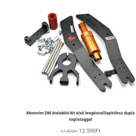
Monorim DM átalakító kit első lengéscsillapítóhoz dupla
rugóstaggal
12.590
Ft
17.990
Ft