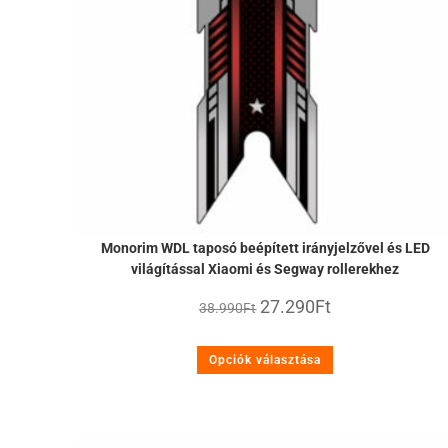
Monorim WDL taposó beépített irányjelzővel és LED
világítással Xiaomi és Segway rollerekhez
27.290
Ft
38.990
Ft
Opciók választása