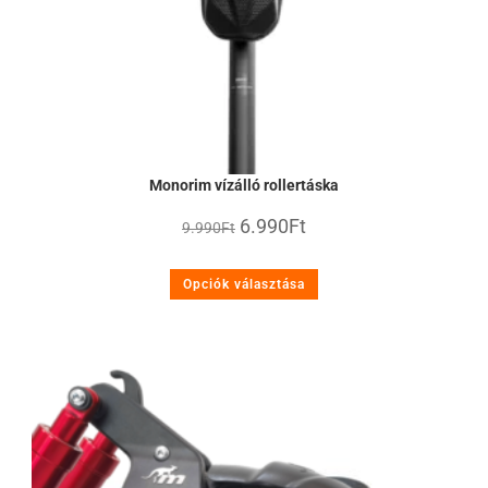
Monorim vízálló rollertáska
6.990
Ft
9.990
Ft
Opciók választása