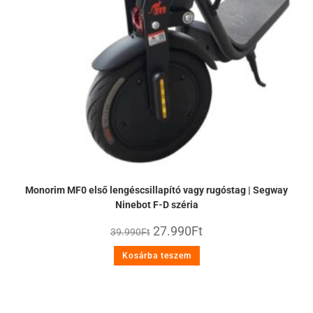
Monorim MF0 első lengéscsillapító vagy rugóstag | Segway
Ninebot F-D széria
27.990
Ft
39.990
Ft
Kosárba teszem