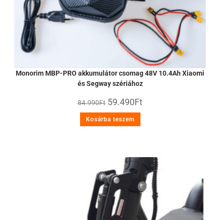
Monorim MBP-PRO akkumulátor csomag 48V 10.4Ah Xiaomi
és Segway szériához
59.490
Ft
84.990
Ft
Kosárba teszem