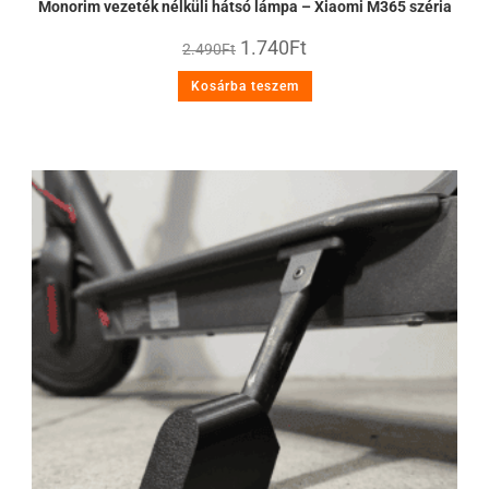
Monorim vezeték nélküli hátsó lámpa – Xiaomi M365 széria
1.740
Ft
2.490
Ft
Kosárba teszem