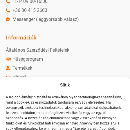
H - P 09:00-16:00
+36 30 415 2603
Messenger (leggyorsabb válasz)
Információk
Általános Szerződési Feltételek
Hűségprogram
Termékek
Hírlevél
Sütik
Közösségi média
A legjobb élmény biztosítása érdekében olyan technológiákat használunk,
mint a cookie-k az eszközadatok tárolására és/vagy eléréséhez. Ha
Monorim Magyarország oldal
beleegyezik ezekbe a technológiákba, akkor olyan adatokat dolgozhatunk
fel ezen az oldalon, mint a böngészési viselkedés vagy az egyedi
Monorim Magyarország csoport
azonosítók. A hozzájárulás elmulasztása vagy visszavonása bizonyos
funkciókat és funkciókat hátrányosan érinthet. Amennyiben hozzájárul a
sütik elfogadásához, kérem nyomja meg a “Szeretem a sütit” gombot.