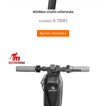
WildMan vízálló rollertáska
9.790
Ft
13.990
Ft
Opciók választása