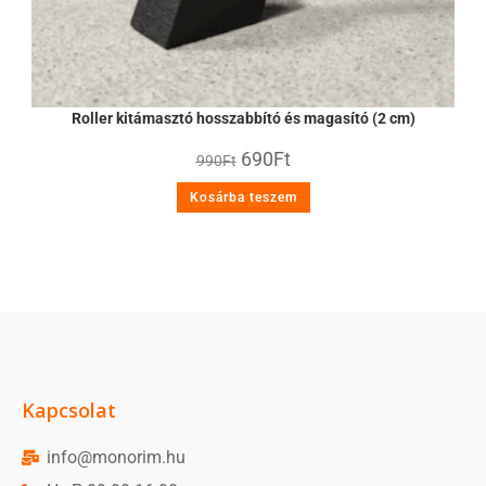
Roller kitámasztó hosszabbító és magasító (2 cm)
690
Ft
990
Ft
Kosárba teszem
Kapcsolat
info@monorim.hu