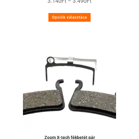
3.140
Ft
–
3.490
Ft
Opciók választása
Zoom X-tech fékbetét pár