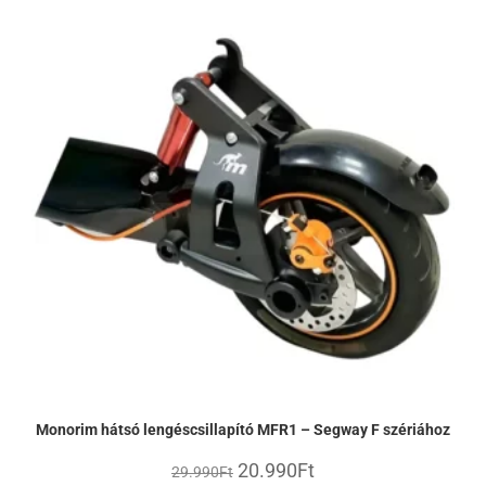
Monorim hátsó lengéscsillapító MFR1 – Segway F szériához
20.990
Ft
29.990
Ft