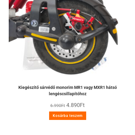
Kiegészítő sárvédő monorim MR1 vagy MXR1 hátsó
lengéscsillapítóhoz
4.890
Ft
6.990
Ft
Kosárba teszem