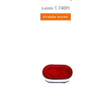
1.740
Ft
2.490
Ft
Kosárba teszem