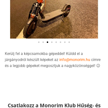
Kerülj fel a képcsarnokba gépeddel! Küldd el a
járgányodról készült képeket az
info@monorim.hu
címre
és a legjobb gépeket megosztjuk a nagyközönséggel! 😉
Csatlakozz a Monorim Klub Hűség- és