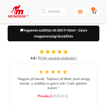
0
🚚 Ingyenes szállítás 30.000 Ft felett • Gyors
magyarországi kiszállítás
★
★
★
★
★
4.8
/ 5
(344 vásárlói értékelés)
★★
★★★★★
ól fittelt, pont ahogy
"Kiváló, Jó minőségű termék,passzolt a 2
 volt. Csak ajánlani
vásárolt roller újabb zárszerkezetéhez, am
állással lehet kinyitni. Könnyen fel lehetett s
.04.02.
Péter B.
2026.03.24.