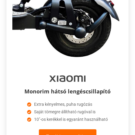
Monorim hátsó lengéscsillapító
Extra kényelmes, puha rugózás
Saját tömegre állítható rugóval is
10"-os kerékkel is egyaránt használható