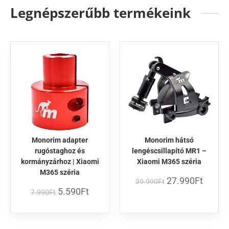
Legnépszerűbb termékeink
Monorim adapter
Monorim hátsó
rugóstaghoz és
lengéscsillapító MR1 –
kormányzárhoz | Xiaomi
Xiaomi M365 széria
M365 széria
27.990
Ft
39.990
Ft
5.590
Ft
7.990
Ft