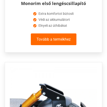
Monorim első lengéscsillapító
Extra komfortot biztosít
Védi az akkumulátort
Elnyeli az úthibákat
Tovább a termékhez