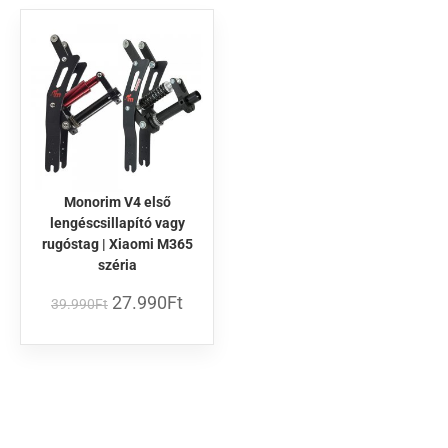
Monorim V4 első
lengéscsillapító vagy
rugóstag | Xiaomi M365
széria
27.990
Ft
39.990
Ft