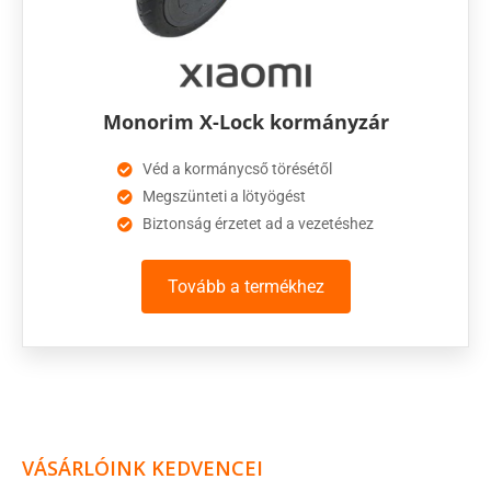
Monorim X-Lock kormányzár
Véd a kormánycső törésétől
Megszünteti a lötyögést
Biztonság érzetet ad a vezetéshez
Tovább a termékhez
VÁSÁRLÓINK KEDVENCEI