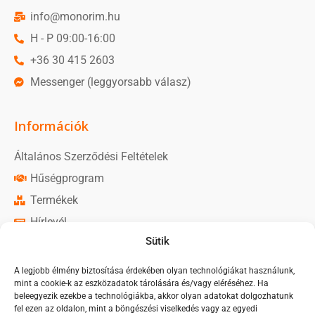
info@monorim.hu
H - P 09:00-16:00
+36 30 415 2603
Messenger (leggyorsabb válasz)
Információk
Általános Szerződési Feltételek
Hűségprogram
Termékek
Hírlevél
Sütik
Közösségi média
A legjobb élmény biztosítása érdekében olyan technológiákat használunk,
mint a cookie-k az eszközadatok tárolására és/vagy eléréséhez. Ha
Monorim Magyarország oldal
beleegyezik ezekbe a technológiákba, akkor olyan adatokat dolgozhatunk
fel ezen az oldalon, mint a böngészési viselkedés vagy az egyedi