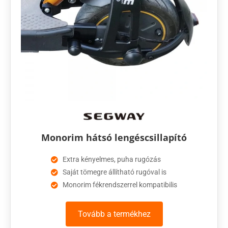
Monorim hátsó lengéscsillapító
Extra kényelmes, puha rugózás
Saját tömegre állítható rugóval is
Monorim fékrendszerrel kompatibilis
Tovább a termékhez