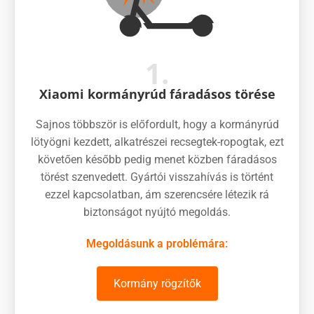
1.
Xiaomi kormányrúd fáradásos törése
Sajnos többször is előfordult, hogy a kormányrúd
lötyögni kezdett, alkatrészei recsegtek-ropogtak, ezt
követően később pedig menet közben fáradásos
törést szenvedett. Gyártói visszahívás is történt
ezzel kapcsolatban, ám szerencsére létezik rá
biztonságot nyújtó megoldás.
Megoldásunk a problémára:
Kormány rögzítők