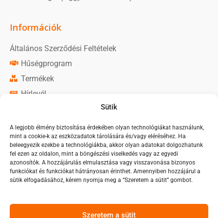
Információk
Általános Szerződési Feltételek
Hűségprogram
Termékek
Hírlevél
Sütik
Közösségi média
A legjobb élmény biztosítása érdekében olyan technológiákat használunk,
mint a cookie-k az eszközadatok tárolására és/vagy eléréséhez. Ha
Monorim Magyarország oldal
beleegyezik ezekbe a technológiákba, akkor olyan adatokat dolgozhatunk
fel ezen az oldalon, mint a böngészési viselkedés vagy az egyedi
Monorim Magyarország csoport
azonosítók. A hozzájárulás elmulasztása vagy visszavonása bizonyos
funkciókat és funkciókat hátrányosan érinthet. Amennyiben hozzájárul a
sütik elfogadásához, kérem nyomja meg a “Szeretem a sütit” gombot.
Szeretem a sütit
Árukereső.hu