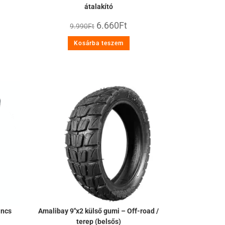
átalakító
6.660
Ft
9.990
Ft
Kosárba teszem
incs
Amalibay 9″x2 külső gumi – Off-road /
terep (belsős)