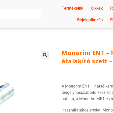
Termékeink
Cikkek
R
Bejelentkezés
R
Monorim EN1 – h
átalakító szett 
🔍
A Monorim EN1 – hátsó kerék 
tengelyhosszabbító készlet, a
hátulra, a Monorim MR1-es h
Használatához eredeti Monor