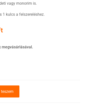
edeti vagy monorim is.
 1 kulcs a felszereléshez.
Ft
k megvásárlásával.
 teszem