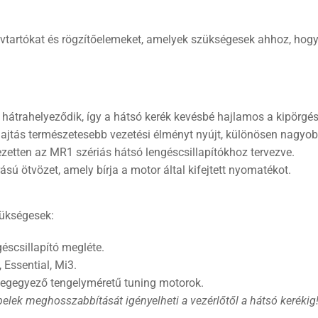
távtartókat és rögzítőelemeket, amelyek szükségesek ahhoz, hog
 hátrahelyeződik, így a hátsó kerék kevésbé hajlamos a kipörgés
ajtás természetesebb vezetési élményt nyújt, különösen nagyo
ezetten az MR1 szériás hátsó lengéscsillapítókhoz tervezve.
sú ötvözet, amely bírja a motor által kifejtett nyomatékot.
zükségesek:
scsillapító megléte.
 Essential, Mi3.
egegyező tengelyméretű tuning motorok.
elek meghosszabbítását igényelheti a vezérlőtől a hátsó kerékig