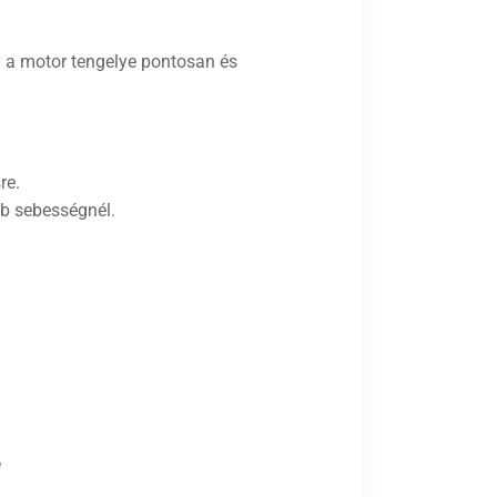
y a motor tengelye pontosan és
re.
bb sebességnél.
!