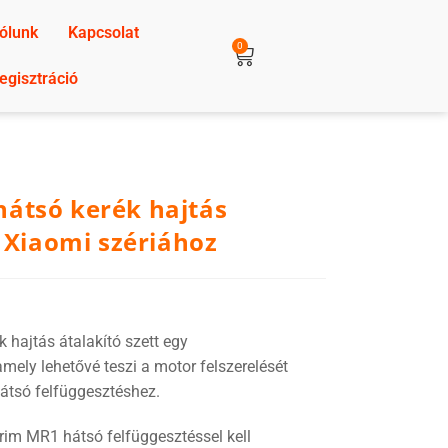
ólunk
Kapcsolat
0
egisztráció
átsó kerék hajtás
– Xiaomi szériához
hajtás átalakító szett egy
mely lehetővé teszi a motor felszerelését
átsó felfüggesztéshez.
im MR1 hátsó felfüggesztéssel kell