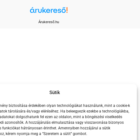
Árukereső.hu
Sütik
mény biztosítása érdekében olyan technológiákat használunk, mint a cookie-k
tok tárolására és/vagy eléréséhez. Ha beleegyezik ezekbe a technológiákba,
adatokat dolgozhatunk fel ezen az oldalon, mint a böngészési viselkedés
edi azonosítók. A hozzájárulás elmulasztása vagy visszavonása bizonyos
s funkciókat hátrányosan érinthet. Amennyiben hozzájárul a sütik
oz, kérem nyomja meg a “Szeretem a sütit” gombot.