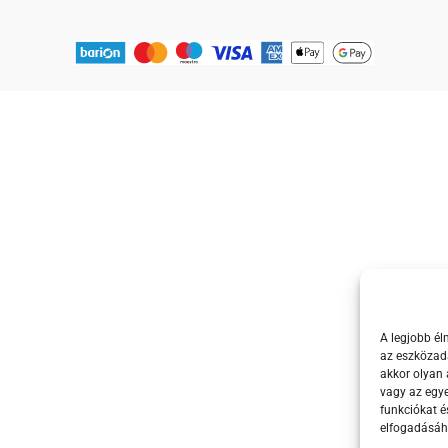
A legjobb él
az eszközada
akkor olyan 
vagy az egy
funkciókat é
elfogadásáh