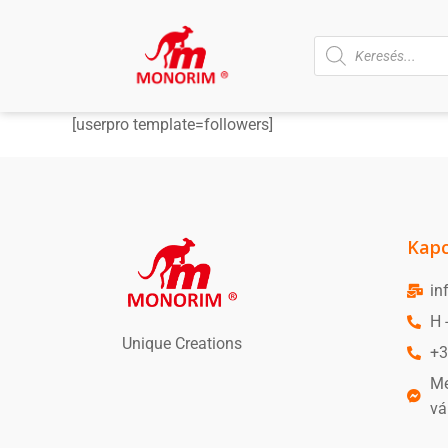
[userpro template=followers]
Kapc
in
H 
Unique Creations
+3
Me
vá