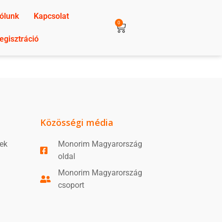
ólunk
Kapcsolat
0
egisztráció
Közösségi média
lek
Monorim Magyarország
oldal
Monorim Magyarország
csoport