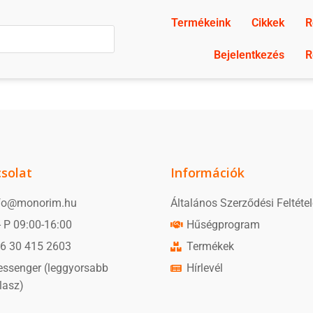
Termékeink
Cikkek
R
Bejelentkezés
R
solat
Információk
fo@monorim.hu
Általános Szerződési Feltéte
- P 09:00-16:00
Hűségprogram
6 30 415 2603
Termékek
ssenger (leggyorsabb
Hírlevél
lasz)