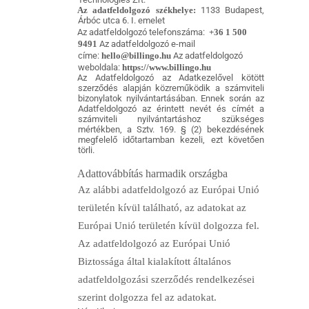
Az adatfeldolgozó székhelye:
1133 Budapest,
Árbóc utca 6. I. emelet
Az adatfeldolgozó telefonszáma:
+36 1 500
9491
Az adatfeldolgozó e-mail
címe:
hello@billingo.hu
Az adatfeldolgozó
weboldala:
https://www.billingo.hu
Az Adatfeldolgozó az Adatkezelővel kötött
szerződés alapján közreműködik a számviteli
bizonylatok nyilvántartásában. Ennek során az
Adatfeldolgozó az érintett nevét és címét a
számviteli nyilvántartáshoz szükséges
mértékben, a Sztv. 169. § (2) bekezdésének
megfelelő időtartamban kezeli, ezt követően
törli.
Adattovábbítás harmadik országba
Az alábbi adatfeldolgozó az Európai Unió
területén kívül található, az adatokat az
Európai Unió területén kívül dolgozza fel.
Az adatfeldolgozó az Európai Unió
Biztossága által kialakított általános
adatfeldolgozási szerződés rendelkezései
szerint dolgozza fel az adatokat.