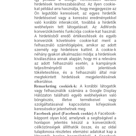
hirdetések testreszabásához. Az ilyen cookie-
kat például arra használja, hogy megjegyezze az
Ön legutóbbi kereséseit, az egyes hirdetők
hirdetéseivel vagy a keresési eredményekkel
való korábbi interakcióit, továbbá a hirdetők
webhelyein tett látogatásait. Az AdWords
konverziókövetés funkciója cookie-kat használ.
A hirdetésből eredő értékesítések és egyéb
konverziók követésére cookie-kat ment a
felhasználó számítógépére, amikor az adott
személy egy hirdetésre kattint. A cookie-k
néhány gyakori alkalmazási módja: a hirdetések
kiválasztása annak alapján, hogy mi a releváns
az adott felhasználó esetén, a kampányok
teljesítményéről szóló jelentések
tökéletesítése, és a felhasználó által már
megtekintett hirdetések megjelenítésének
elkerülése.
Remarketing cookiek-k:
A korábbi látogatók
vagy felhasználók számára a Google Display
Hálózaton található egyéb webhelyeken való
böngészés, illetve termékeivel vagy
szolgáltatásaival kapcsolatos kifejezések
keresésekor jelenhetnek meg
Facebook pixel (Facebook cookie)
A Facebook-
képpont olyan kód, amelynek a segítségével a
honlapon jelentés készül a konverziókról,
célközönségek állíthatók össze, és az oldal
tulajdonosa részletes elemzési adatokat kap a