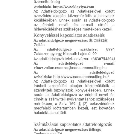
üzemeltető cég
weboldala:
https://www.klaviyo.com
Az Adatfeldolgozó az Adatkezelővel kötött
szerződés alapján közreműködik a hírlevelek
kiküldésében. Ennek során az Adatfeldolgozó
az érintett nevét és e-mail címét a
hírlevélküdéshez szükséges mértékben kezeli.
Könyveléssel kapcsolatos adatkezelés
Az adatfeldolgozó megnevezése:
dr. Császár
Zoltán
Az adatfeldolgozó székhelye:
8994
Zalaszentgyörgy, Kossuth Lajos út 99.
Az adatfeldolgozó telefonszáma:
+36307548941
Az adatfeldolgozó e-mail
címe:
zoltan.csaszar@caesarconsulting.hu
Az adatfeldolgozó
weboldala:
http://www.caesarconsulting.hu/
Az Adatfeldolgozó az Adatkezelővel kötött
írásbeli szerződés alapján közreműködik a
számlviteli bizonylatok könyvelésében. Ennek
során az Adatfeldolgozó az érintett nevét és
címét a számviteli nyilvántartáshoz szükséges
mértékben, a Sztv. 169. § (2) bekezdésének
megfelelő időtartamban kezeli, ezt követően
haladéktalanul törli.
Számlázással kapcsolatos adatfeldolgozás
Az adatfeldolgozó megnevezése:
Billingo
Technologies Zrt.