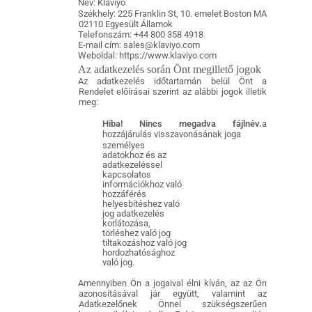
Név: Klaviyo
Székhely: 225 Franklin St, 10. emelet Boston MA
02110 Egyesült Államok
Telefonszám: +44 800 358 4918
E-mail cím: sales@klaviyo.com
Weboldal: https://www.klaviyo.com
Az adatkezelés során Önt megillető jogok
Az adatkezelés időtartamán belül Önt a
Rendelet előírásai szerint az alábbi jogok illetik
meg:
Hiba! Nincs megadva fájlnév.
a
hozzájárulás visszavonásának joga
személyes
adatokhoz és az
adatkezeléssel
kapcsolatos
információkhoz való
hozzáférés
helyesbítéshez való
jog adatkezelés
korlátozása,
törléshez való jog
tiltakozáshoz való jog
hordozhatósághoz
való jog.
Amennyiben Ön a jogaival élni kíván, az az Ön
azonosításával jár együtt, valamint az
Adatkezelőnek Önnel szükségszerűen