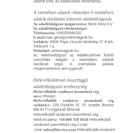
adatok köre, az adatkezelés időtartama).
A személyes adatok címzettjei A személyes
adatok tárolására irányuló adatfeldolgozás
Az adatfeldolgozó megnevezése:
Bene Géza E.V.
Az adatfeldolgozó elérhetőségei:
Telefonszám:
+36209346242
E-mail cím:
geza@onlinevagyok.hu
Székhely:
8500 Pápa, Huszár lakótelep 31 B lph.
földszint 1 a.
Weboldal:
onlinevagyok.hu
Az Adatfeldolgozó az Adatkezelővel kötött
szerződés alapján a személyes adatok
tárolását végzi. A személyes adatok
megismerésére nem jogosult.
Hírlevélküldéssel összefüggő
adatfeldolgozói tevékenység
Hírlevélküldő rendszert üzemeltető cég
neve:
Klaviyo
Hírlevélküldő rendszert üzemeltető cég
székhelye:
225 Franklin St, 10. emelet Boston
MA 02110 Egyesült Államok
Hírlevélküldő rendszert üzemeltető cég
telefonszáma:
+44 800 358 4918
Hírlevélküldő
rendszert üzemeltető cég e-mail
címe:
sales@klaviyo.com
Hírlevélküldő rendszert