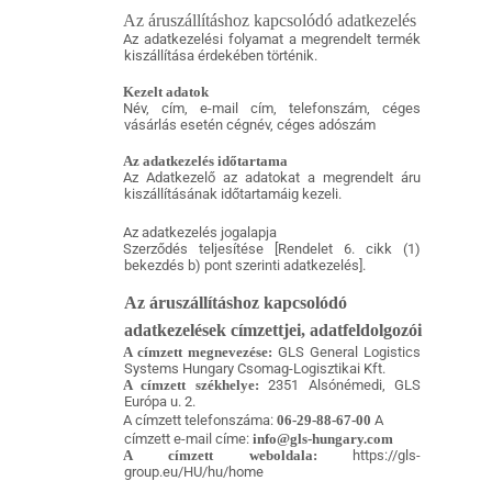
Az áruszállításhoz kapcsolódó adatkezelés
Az adatkezelési folyamat a megrendelt termék
kiszállítása érdekében történik.
Kezelt adatok
Név, cím, e-mail cím, telefonszám, céges
vásárlás esetén cégnév, céges adószám
Az adatkezelés időtartama
Az Adatkezelő az adatokat a megrendelt áru
kiszállításának időtartamáig kezeli.
Az adatkezelés jogalapja
Szerződés teljesítése [Rendelet 6. cikk (1)
bekezdés b) pont szerinti adatkezelés].
Az áruszállításhoz kapcsolódó
adatkezelések címzettjei, adatfeldolgozói
A címzett megnevezése:
GLS General Logistics
Systems Hungary Csomag-Logisztikai Kft.
A címzett székhelye:
2351 Alsónémedi, GLS
Európa u. 2.
A címzett telefonszáma:
06-29-88-67-00
A
címzett e-mail címe:
info@gls-hungary.com
A címzett weboldala:
https://gls-
group.eu/HU/hu/home