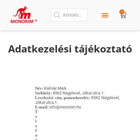
0
Adatkezelési tájékoztató
Név:
Kalmár Márk
Székhely:
8562 Nagytevel, Jókai utca 1.
Levelezési cím, panaszkezelés:
8562 Nagytevel,
Jókai utca 1.
E-mail:
info@monorim.hu
T
e
l
e
f
o
n