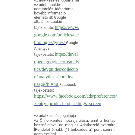
Az adatkezelés időtartama
Az adott cookie
adattárolási időtartama,
bővebb információ
elérhető itt: Google
általános cookie
https://www.
tájékoztató:
google.com/policies/tec
hnologies/types/
Google
Analitycs
https://devel
tájékoztató:
opers.google.com/analy
tics/devguides/collectio
n/analyticsjs/cookie-
usage?hl=hu
Facebook
tájékoztató:
https://www.facebook.com/ads/preferences/
?entry_product=ad_settings_screen
Az adatkezelés jogalapja
Az Ön önkéntes hozzájárulása, amit a honlap
használatával ad meg az Adatkezelő számára
[Rendelet 6. cikk (1) bekezdés a) pont szerinti
adatkezelés].