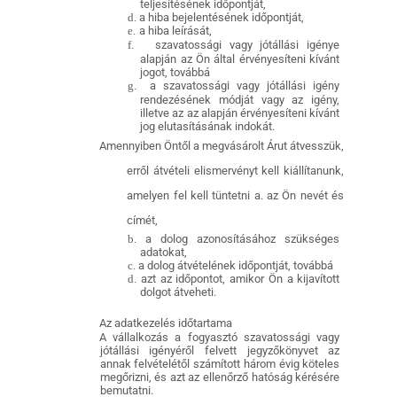
teljesítésének időpontját,
d.
a hiba bejelentésének időpontját,
e.
a hiba leírását,
f.
szavatossági vagy jótállási igénye
alapján az Ön által érvényesíteni kívánt
jogot, továbbá
g.
a szavatossági vagy jótállási igény
rendezésének módját vagy az igény,
illetve az az alapján érvényesíteni kívánt
jog elutasításának indokát.
Amennyiben Öntől a megvásárolt Árut átvesszük,
erről átvételi elismervényt kell kiállítanunk,
amelyen fel kell tüntetni a. az Ön nevét és
címét,
b.
a dolog azonosításához szükséges
adatokat,
c.
a dolog átvételének időpontját, továbbá
d.
azt az időpontot, amikor Ön a kijavított
dolgot átveheti.
Az adatkezelés időtartama
A vállalkozás a fogyasztó szavatossági vagy
jótállási igényéről felvett jegyzőkönyvet az
annak felvételétől számított három évig köteles
megőrizni, és azt az ellenőrző hatóság kérésére
bemutatni.