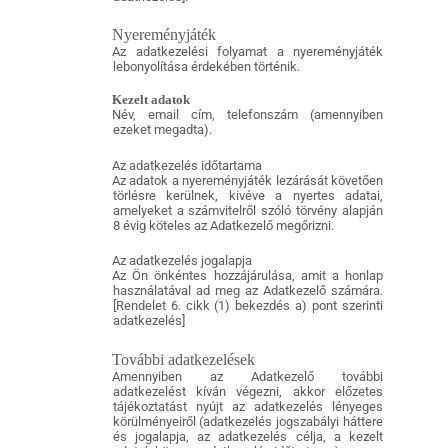
Nyereményjáték
Az adatkezelési folyamat a nyereményjáték
lebonyolítása érdekében történik.
Kezelt adatok
Név, email cím, telefonszám (amennyiben
ezeket megadta).
Az adatkezelés időtartama
Az adatok a nyereményjáték lezárását követően
törlésre kerülnek, kivéve a nyertes adatai,
amelyeket a számvitelről szóló törvény alapján
8 évig köteles az Adatkezelő megőrizni.
Az adatkezelés jogalapja
Az Ön önkéntes hozzájárulása, amit a honlap
használatával ad meg az Adatkezelő számára.
[Rendelet 6. cikk (1) bekezdés a) pont szerinti
adatkezelés]
További adatkezelések
Amennyiben az Adatkezelő további
adatkezelést kíván végezni, akkor előzetes
tájékoztatást nyújt az adatkezelés lényeges
körülményeiről (adatkezelés jogszabályi háttere
és jogalapja, az adatkezelés célja, a kezelt