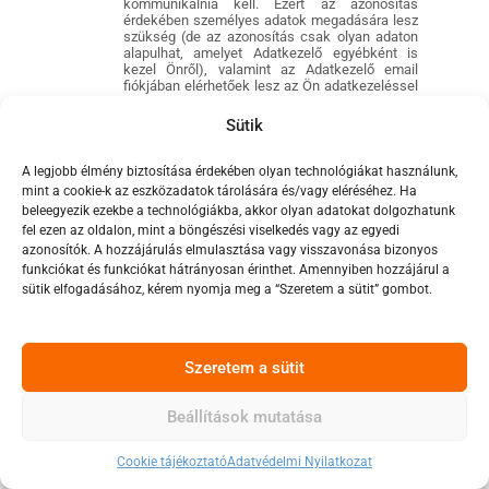
kommunikálnia kell. Ezért az azonosítás
érdekében személyes adatok megadására lesz
szükség (de az azonosítás csak olyan adaton
alapulhat, amelyet Adatkezelő egyébként is
kezel Önről), valamint az Adatkezelő email
fiókjában elérhetőek lesz az Ön adatkezeléssel
kapcsolatos panaszai a jelen tájékoztatóban, a
panaszokkal kapcsolatban megjelölt
Sütik
időtartamon belül. Amennyiben Ön vásárlónk
volt és panaszügyintézés, vagy garanciális
ügyintézés érdekében szeretné magát
A legjobb élmény biztosítása érdekében olyan technológiákat használunk,
azonosítani, az azonosításhoz kérjük adja meg
mint a cookie-k az eszközadatok tárolására és/vagy eléréséhez. Ha
rendelési azonosítóját is. Ennek
beleegyezik ezekbe a technológiákba, akkor olyan adatokat dolgozhatunk
felhasználásával Önt, mint vásárlót is be tudjuk
fel ezen az oldalon, mint a böngészési viselkedés vagy az egyedi
azonosítani.
azonosítók. A hozzájárulás elmulasztása vagy visszavonása bizonyos
Az adatkezeléssel kapcsolatos panaszokat
legkésőbb 30 napon belül válaszolja meg
funkciókat és funkciókat hátrányosan érinthet. Amennyiben hozzájárul a
Adatkezelő.
sütik elfogadásához, kérem nyomja meg a “Szeretem a sütit” gombot.
A hozzájárulás visszavonásának joga
Ön bármikor jogosult az adatkezeléshez adott
hozzájárulást visszavonni, ilyen esetben a
Szeretem a sütit
megadott adatokat rendszereinkből töröljük.
Kérjük azonban vegye figyelembe, hogy a még
nem teljesített megrendelés esetén a
Beállítások mutatása
visszavonás azzal a következménnyel járhat,
hogy nem tudjuk Ön felé teljesíteni a
kiszállítást. Emellett, ha a vásárlás már
Cookie tájékoztató
Adatvédelmi Nyilatkozat
megvalósult, a számviteli előírások alapján a
számlázással kapcsolatos adatokat nem