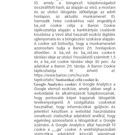
ID, amely a böngésző tulajdonságaiból
összeállított hash, az alapján az első, a mostani
és az utolsó látogatás időbélyege az adott
honlapon, az aktuális munkamenet ID,
harmadik feles cookiekhoz való engedély.A
ba_sid cookie célja a Barion Cookie
tájékoztatója alapján: a bankkártyás csalások
kiszűrése a Vevő által használt eszköz digitális
ujjlenyomata és a böngészési szokásai alapján.
A cookie azt biztosítja, hogy a munkamenetet
azonosítani tudja a Barion Zrt. honlapokon
átívelően. A ba_vid és ba_vid.xxx cooke-k
tárolási ideje az utolsó frissüléstől számított 1,5
év, a ba_sid cookie tárolási ideje 30 perc. Az
adatokat a Barion Zrt. tárolja. A Barion Cookie
tájékoztatója itt érhető el:
https://www.barion.com/hu/suti-
tajekoztato/
Statisztikai célú cookie-k:
Google Analytics cookie:
A Google Analytics a
Google elemző eszköze, amely abban segít a
weboldalak és alkalmazások tulajdonosainak,
hogy pontosabb képet kapjanak látogatóik
tevékenységeiről. A szolgáltatás cookiekat
használhat, hogy információkat gyűjtsön és
jelentést készítsen a weboldal használatára
vonatkozó statisztikai adatokból anélkül, hogy
egyénileg azonosítaná a látogatókat a Google
számára. A Google Analytics által használt fő
cookie a „__ga” cookie. A webhelyhasználati
statisztikai adatokból készülő jelentések