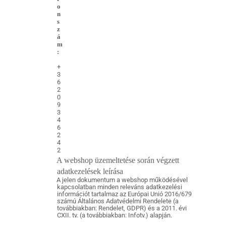
o
n
s
z
á
m
:
+
3
6
2
0
9
3
4
6
2
4
2
A webshop üzemeltetése során végzett
adatkezelések leírása
A jelen dokumentum a webshop működésével
kapcsolatban minden releváns adatkezelési
információt tartalmaz az Európai Unió 2016/679
számú Általános Adatvédelmi Rendelete (a
továbbiakban: Rendelet, GDPR) és a 2011. évi
CXII. tv. (a továbbiakban: Infotv.) alapján.