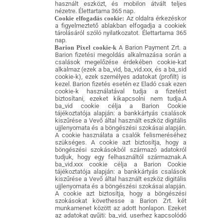
használt eszközt, és mobilon átvált teljes
nézetre. Élettartama 365 nap.
Cookie elfogadás cookie:
Az oldalra érkezéskor
a figyelmeztető ablakban elfogadja a cookiek
tárolásáról szóló nyilatkozatot. Élettartama 365
nap.
Barion Pixel cookie-k
A Barion Payment Zrt. a
Barion fizetési megoldás alkalmazása során a
csalások megelőzése érdekében cookie-kat
alkalmaz (ezek a ba_vid, ba_vid.xxx, és a ba_sid
cookie-k), ezek személyes adatokat (profilt) is
kezel. Barion fizetés esetén ez Eladó csak ezen
cookie-k használatával tudja a fizetést
biztosítani, ezeket kikapcsolni nem tudja.A
ba_vid cookie célja a Barion Cookie
tájékoztatója alapján: a bankkártyás csalások
kiszűrése a Vevő által használt eszköz digitális
ujjlenyomata és a böngészési szokásai alapján.
A cookie használata a csalók felismeréséhez
szükséges. A cookie azt biztosítja, hogy a
böngészési szokásokból származó adatokról
tudjuk, hogy egy felhasználtól származnak.A
ba_vid.xxx cookie célja a Barion Cookie
tájékoztatója alapján: a bankkártyás csalások
kiszűrése a Vevő által használt eszköz digitális
ujjlenyomata és a böngészési szokásai alapján.
A cookie azt biztosítja, hogy a böngészési
szokásokat követhesse a Barion Zrt. két
munkamenet között az adott honlapon. Ezeket
az adatokat gyűjti: ba_vid, userhez kapcsolódó