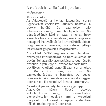
A cookie-k használatával kapcsolatos
tájékoztatás
Mi az a cookie?
Az Adatkezelő a honlap látogatása során
úgynevezett cookie-kat (sütiket) használ. A
cookie betűből és számokból álló
információcsomag, amit honlapunk az Ön
böngészőjének küld el azzal a céllal, hogy
elmentse bizonyos beállításait, megkönnyítse a
honlapunk használatát és közreműködik abban,
hogy néhány releváns, statisztikai jellegű
információt gyűjtsünk a látogatóinkról.
A cookie-k (sütik) egy része nem tartalmaz
személyes információkat, és nem alkalmas az
egyéni felhasználó azonosítására, egy részük
azonban olyan egyéni azonosítót tartalmaz –
egy titkos, véletlenül generált számsort amelyet
az Ön eszköze tárol, ezzel az Ön
azonosíthatóságát is biztosítja. Az egyes
cookie-k (sütik) működési időtartamát az egyes
cookie-k (sütik) vonatkozó leírása tartalmazza.
A cookie-k jogszabályi háttere és jogalapja:
Alapvetően három típusú cookiet
különböztetünk meg, a működéshez
elengedhetetlen cookie-t, ami a Weboldal
megfelelő működését szolgálja, statisztikai
célú és marketing célú cookiekat.