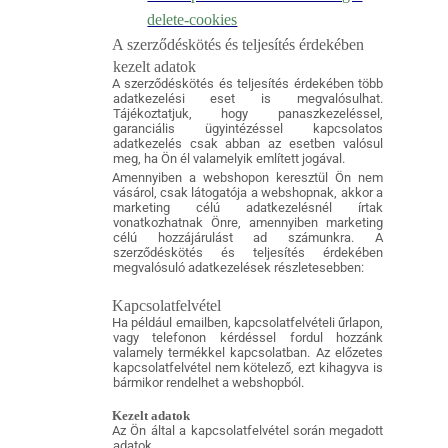
delete-cookies
A szerződéskötés és teljesítés érdekében
kezelt adatok
A szerződéskötés és teljesítés érdekében több
adatkezelési eset is megvalósulhat.
Tájékoztatjuk, hogy panaszkezeléssel,
garanciális ügyintézéssel kapcsolatos
adatkezelés csak abban az esetben valósul
meg, ha Ön él valamelyik említett jogával.
Amennyiben a webshopon keresztül Ön nem
vásárol, csak látogatója a webshopnak, akkor a
marketing célú adatkezelésnél írtak
vonatkozhatnak Önre, amennyiben marketing
célú hozzájárulást ad számunkra. A
szerződéskötés és teljesítés érdekében
megvalósuló adatkezelések részletesebben:
Kapcsolatfelvétel
Ha például emailben, kapcsolatfelvételi űrlapon,
vagy telefonon kérdéssel fordul hozzánk
valamely termékkel kapcsolatban. Az előzetes
kapcsolatfelvétel nem kötelező, ezt kihagyva is
bármikor rendelhet a webshopból.
Kezelt adatok
Az Ön által a kapcsolatfelvétel során megadott
adatok.