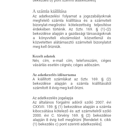
bekezdés b) pont szerinti adatkezelés]
A számla kiállítása
Az adatkezelési folyamat a jogszabályoknak
megfelelő számla kiállítása és a számviteli
bizonylat-megőrzési kötelezettség teljesítése
érdekében történik. Az Sztv. 169. § (1)-(2)
bekezdése alapján a gazdasági társaságoknak
a könyvviteli elszámolást közvetlenül és
közvetetten alátámasztó számviteli bizonylatot
meg kell őrizniük.
Kezelt adatok
Név, cím, e-mail cím, telefonszám, céges
vásárlás esetén cégnév, céges adószám.
Az adatkezelés időtartama
A kiállított számlákat az Sztv. 169. § (2)
bekezdése alapján a számla kiállításától
számított 8 évig meg kell őrizni.
Az adatkezelés jogalapja
Az általános forgalmi adóról szóló 2007. évi
CXXVII. 159. § (1) bekezdése alapján a számla
kibocsátása kötelező és azt számvitelről szóló
2000. évi C. törvény 169. § (2) bekezdése
alapján 8 évig kell megőrizni [Rendelet 6. cikk
(1) bekezdés c) pont szerinti adatkezelés].