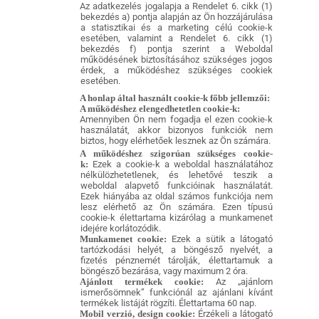
Az adatkezelés jogalapja a Rendelet 6. cikk (1)
bekezdés a) pontja alapján az Ön hozzájárulása
a statisztikai és a marketing célú cookie-k
esetében, valamint a Rendelet 6. cikk (1)
bekezdés f) pontja szerint a Weboldal
működésének biztosításához szükséges jogos
érdek, a működéshez szükséges cookiek
esetében.
A honlap által használt cookie-k főbb jellemzői:
A működéshez elengedhetetlen cookie-k:
Amennyiben Ön nem fogadja el ezen cookie-k
használatát, akkor bizonyos funkciók nem
biztos, hogy elérhetőek lesznek az Ön számára.
A működéshez szigorúan szükséges cookie-
k:
Ezek a cookie-k a weboldal használatához
nélkülözhetetlenek, és lehetővé teszik a
weboldal alapvető funkcióinak használatát.
Ezek hiányába az oldal számos funkciója nem
lesz elérhető az Ön számára. Ezen típusú
cookie-k élettartama kizárólag a munkamenet
idejére korlátozódik.
Munkamenet cookie:
Ezek a sütik a látogató
tartózkodási helyét, a böngésző nyelvét, a
fizetés pénznemét tárolják, élettartamuk a
böngésző bezárása, vagy maximum 2 óra.
Ajánlott termékek cookie:
Az „ajánlom
ismerősömnek” funkciónál az ajánlani kívánt
termékek listáját rögzíti. Élettartama 60 nap.
Mobil verzió, design cookie:
Érzékeli a látogató