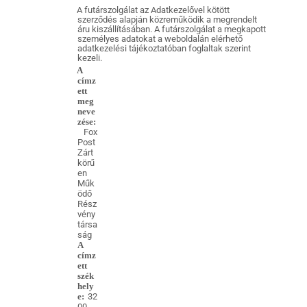
A futárszolgálat az Adatkezelővel kötött
szerződés alapján közreműködik a megrendelt
áru kiszállításában. A futárszolgálat a megkapott
személyes adatokat a weboldalán elérhető
adatkezelési tájékoztatóban foglaltak szerint
kezeli.
A
címz
ett
meg
neve
zése:
Fox
Post
Zárt
körű
en
Műk
ödő
Rész
vény
társa
ság
A
címz
ett
szék
hely
e:
32
00