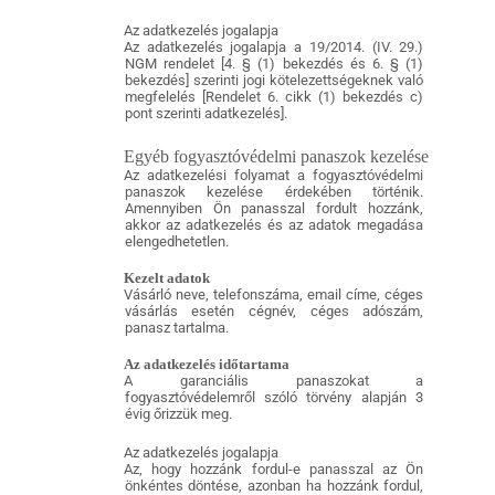
Az adatkezelés jogalapja
Az adatkezelés jogalapja a 19/2014. (IV. 29.)
NGM rendelet [4. § (1) bekezdés és 6. § (1)
bekezdés] szerinti jogi kötelezettségeknek való
megfelelés [Rendelet 6. cikk (1) bekezdés c)
pont szerinti adatkezelés].
Egyéb fogyasztóvédelmi panaszok kezelése
Az adatkezelési folyamat a fogyasztóvédelmi
panaszok kezelése érdekében történik.
Amennyiben Ön panasszal fordult hozzánk,
akkor az adatkezelés és az adatok megadása
elengedhetetlen.
Kezelt adatok
Vásárló neve, telefonszáma, email címe, céges
vásárlás esetén cégnév, céges adószám,
panasz tartalma.
Az adatkezelés időtartama
A garanciális panaszokat a
fogyasztóvédelemről szóló törvény alapján 3
évig őrizzük meg.
Az adatkezelés jogalapja
Az, hogy hozzánk fordul-e panasszal az Ön
önkéntes döntése, azonban ha hozzánk fordul,