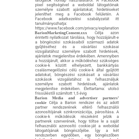
látogatók honlap használatáról. A Facebook
pixel segítségével a weboldal látogatóinak
személyre szabott ajánlatokat, hirdetéseket
jeleníthet meg a Facebook felületén. A
Facebook adatkezelési szabályzatát itt
tanulmányozhatja:
https://www.facebook.com/privacy/explanation
BarionMarketingConsent.xxx
Célja azon
érintetti nyilatkozat tárolása, hogy hozzájárult-e
a böngészési szokásaiból származó adatok
gyűjtéséhez és a vásárlási szokásai
vizsgálatához személyre szabott hirdetések,
ajánlatok megjelenítse érdekében. Amennyiben
a hozzájárult, akkor a működéshez szükséges
cookie-k között elhelyezett, bankkártyás
csalásmegelőzési célú cookie-k által gyűjtött
adatokat, böngészési szokásait a vásárlási
szokások vizsgálatához is felhasználjuk
személyre szabott hirdetések, ajánlatok
megjelenítse érdekében. Élettartama: utolsó
frissüléstől számított 1,5 évig
Barion Media and advertiser partners’
cookie
Célja a Barion rendszer és az adott
partner rendszerének eltérő felhasználói
azonosítójának szinkronizációja, párosítása. A
cookie-k működésük részeként jelzik a
partnerek szerverének, hogy töltse le a saját
felhasználói azonosító cookie-ját a weboldal
látogatójának böngészőjébe. Így a két
rendszerben egyidőben, egy böngészőben