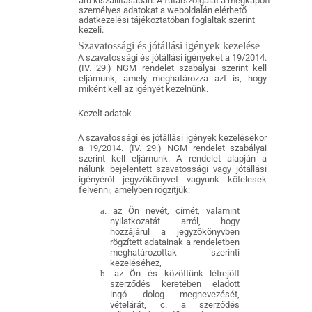
áru kiszállításában. A futárszolgálat a megkapott
személyes adatokat a weboldalán elérhető
adatkezelési tájékoztatóban foglaltak szerint
kezeli.
Szavatossági és jótállási igények kezelése
A szavatossági és jótállási igényeket a 19/2014.
(IV. 29.) NGM rendelet szabályai szerint kell
eljárnunk, amely meghatározza azt is, hogy
miként kell az igényét kezelnünk.
Kezelt adatok
A szavatossági és jótállási igények kezelésekor
a 19/2014. (IV. 29.) NGM rendelet szabályai
szerint kell eljárnunk. A rendelet alapján a
nálunk bejelentett szavatossági vagy jótállási
igényéről jegyzőkönyvet vagyunk kötelesek
felvenni, amelyben rögzítjük:
a.
az Ön nevét, címét, valamint
nyilatkozatát arról, hogy
hozzájárul a jegyzőkönyvben
rögzített adatainak a rendeletben
meghatározottak szerinti
kezeléséhez,
b.
az Ön és közöttünk létrejött
szerződés keretében eladott
ingó dolog megnevezését,
vételárát, c. a szerződés