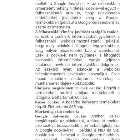
mellett a Google Analytics – az előbbiekben
ismertetett néhány hirdetési cookie-val együtt –
felhasználható arra is, hogy relevánsabb
hirdetéseket jelenítsünk meg a Google-
termékekben (például a Google Keresésben) és
szerte az interneten.
A felhasználói élmény javítását szolgáló cookie-
k:
Ezek a cookie-k információkat gyűjtenek a
felhasználó weboldalhasználatáról, például,
hogy mely oldalakat látogatja leggyakrabban,
vagy milyen hibaüzenetet kap a weboldalról.
Ezek a cookie-k nem gyűjtenek a látogatót
azonosító információkat, vagyis teljesen
általános, névtelen információkkal dolgoznak.
Az ezekből nyert adatokat a weboldal
teljesítményének javítására használjuk. Ezen
típusú cookie-k élettartama kizárólag a
munkamenet idejére korlátozódik.
Utoljára megtekintett termék cookie:
Rögzíti a
termékeket, amiket utoljára megtekintett a
látogató. Élettartamuk 60 nap.
Kosár cookie:
A kosárba helyezett termékeket
rögzíti. Élettartama 365 nap.
Marketing célú cookie-k:
Google Adwords cookie
Amikor valaki
meglátogatja az oldalunkat, a látogató cookie-
azonosítója hozzáadódik a remarketinglistához.
A Google cookie-kat – például a NID és SID
cookie-kat – használ a Google-termékekben,
így például a Google Keresésben látható