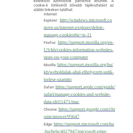
keletkező azonosítók párosítva lesznek. A
cookie-k törléséről bővebb tájékoztatást az
alábbi linkeken találhat:
Internet
http://windows.microsoft.co
Explorer:
m/en-us/internet-explorer/delete-
manage-cookies#ie=ie-11
https://support.mozilla.org/en-
Firefox:
US/kb/cookies-information-websites-
store-on-your-computer
https://support.mozilla.org/hu/
Mozilla:
kb/weboldalak-altal-elhelyezett-sutik-
torlese-szamito
https://support.apple.com/guide/
Safari:
safari/manage-cookies-and-website-
data-sfri11471/mac
https://support.google.com/chr
Chrome:
ome/answer/95647
https://support.microsoft.com/hu
Edge:
-hu/help/4027947/microsoft-edge-