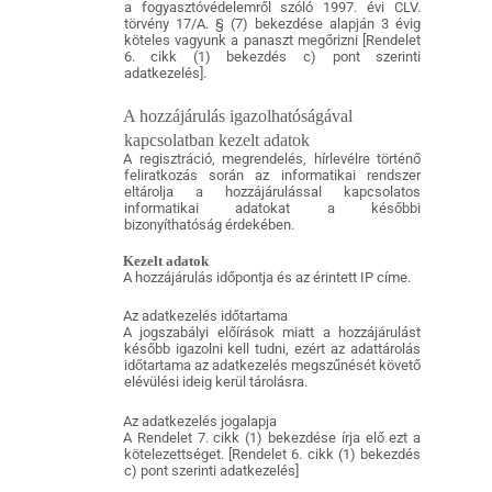
a fogyasztóvédelemről szóló 1997. évi CLV.
törvény 17/A. § (7) bekezdése alapján 3 évig
köteles vagyunk a panaszt megőrizni [Rendelet
6. cikk (1) bekezdés c) pont szerinti
adatkezelés].
A hozzájárulás igazolhatóságával
kapcsolatban kezelt adatok
A regisztráció, megrendelés, hírlevélre történő
feliratkozás során az informatikai rendszer
eltárolja a hozzájárulással kapcsolatos
informatikai adatokat a későbbi
bizonyíthatóság érdekében.
Kezelt adatok
A hozzájárulás időpontja és az érintett IP címe.
Az adatkezelés időtartama
A jogszabályi előírások miatt a hozzájárulást
később igazolni kell tudni, ezért az adattárolás
időtartama az adatkezelés megszűnését követő
elévülési ideig kerül tárolásra.
Az adatkezelés jogalapja
A Rendelet 7. cikk (1) bekezdése írja elő ezt a
kötelezettséget. [Rendelet 6. cikk (1) bekezdés
c) pont szerinti adatkezelés]