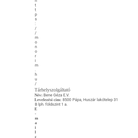
h
t
t
p
s
:
/
/
m
o
n
o
r
i
m
.
h
u
/
Tárhelyszolgáltató
Név:
Bene Géza E.V.
Levelezési cím:
8500 Pápa, Huszár lakótelep 31
B lph. földszint 1 a.
E
-
m
a
i
l
c