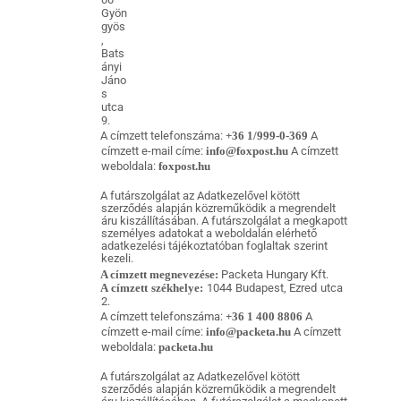
Gyön
gyös
,
Bats
ányi
Jáno
s
utca
9.
A címzett telefonszáma:
+36 1/999-0-369
A
címzett e-mail címe:
info@foxpost.hu
A címzett
weboldala:
foxpost.hu
A futárszolgálat az Adatkezelővel kötött
szerződés alapján közreműködik a megrendelt
áru kiszállításában. A futárszolgálat a megkapott
személyes adatokat a weboldalán elérhető
adatkezelési tájékoztatóban foglaltak szerint
kezeli.
A címzett megnevezése:
Packeta Hungary Kft.
A címzett székhelye:
1044 Budapest, Ezred utca
2.
A címzett telefonszáma:
+36 1 400 8806
A
címzett e-mail címe:
info@packeta.hu
A címzett
weboldala:
packeta.hu
A futárszolgálat az Adatkezelővel kötött
szerződés alapján közreműködik a megrendelt